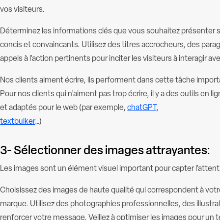
vos visiteurs.
Déterminez les informations clés que vous souhaitez présenter su
concis et convaincants. Utilisez des titres accrocheurs, des para
appels à l’action pertinents pour inciter les visiteurs à interagir av
Nos clients aiment écrire, ils performent dans cette tâche import
Pour nos clients qui n’aiment pas trop écrire, il y a des outils en
et adaptés pour le web (par exemple,
chatGPT
,
textbulker
…)
3- Sélectionner des images attrayantes:
Les images sont un élément visuel important pour capter l’attenti
Choisissez des images de haute qualité qui correspondent à votre 
marque. Utilisez des photographies professionnelles, des illustr
renforcer votre message. Veillez à optimiser les images pour un