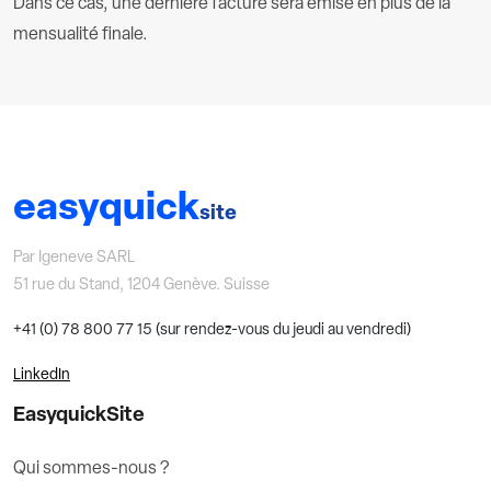
Dans ce cas, une dernière facture sera émise en plus de la
mensualité finale.
easyquick
site
Par Igeneve SARL
51 rue du Stand, 1204 Genève. Suisse
+41 (0) 78 800 77 15 (sur rendez-vous du jeudi au vendredi)
LinkedIn
EasyquickSite
Qui sommes-nous ?